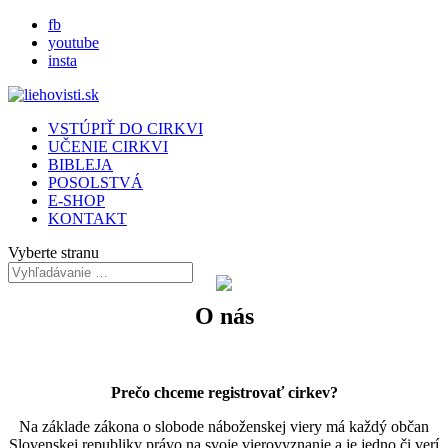
fb
youtube
insta
VSTÚPIŤ DO CIRKVI
UČENIE CIRKVI
BIBLEJA
POSOLSTVÁ
E-SHOP
KONTAKT
Vyberte stranu
O nás
Prečo chceme registrovať cirkev?
Na základe zákona o slobode náboženskej viery má každý občan
Slovenskej republiky právo na svoje vierovyznanie a je jedno či verí