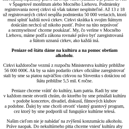
v Špagetové monštrum alebo Mocného Liehovu. Podmienky
registrovania novej cirkvi sú však takmer nesplniteľné. Až 13 z 18
už registrovaných cirkví nespĺňa podmienku 50 000 veriacich, ktorú
musí splniť každá nová cirkev. Cirkvi skrátka k svojim štátnym
dotáciám nechcú už nikoho pustiť. Práve na túto neprávosť
a nezmyselnosť chceme poukázať. My, čo veríme v Mocného
Liehovu, máme podľa zákona rovnaké právo byť zaregistrovaná
a štátom uznaná cirkev, ako každá iná.
Peniaze od štátu dáme na kultúru a na pomoc obetiam
alkoholu
.
Cirkvi každoročne vezmú z rozpočtu Ministerstva kultúry približne
56 000 000€. Ak by sa nám podarilo cirkev oficiálne zaregistrovať
stali by sme sa piatou najväčšou cirkvou na Slovenku s dotáciou od
štátu približne 5,5 mil. € ročne.
Peniaze chceme vrátiť do kultúry, kam patria. Radi by sme
v každom meste otvorili chrám, do ktorého by sme prinášali kultúru
v podobe koncertov, divadiel, diskusií, filmových klubov
a podobne. Ďalej by sme chceli otvoriť vlastný grantový program,
cez ktorý by sme podporili už fungujúce kultúrne telesá.
Našim cieľom nie je nabádať na zvýšenú konzumáciu alkoholu.
Práve naopak. Do nekultúrneho pitia chceme vniesť kultúru aby