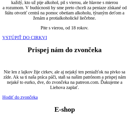
každý, kto už pije alkohol, pil s vierou, ale hlavne s mierou
a rozumom. V budúcnosti by sme preto chceli za peniaze získané od
štátu otvoriť centrá na pomoc obetiam alkoholu, týraným deťom a
ženám a protialkoholické liečebne.
Pite s vierou, od 18 rokov.
VSTÚPIŤ DO CIRKVI
Prispej nám do zvončeka
Nie len z lajkov žije cirkev, ale aj nejaký ten peniažťok na pivko sa
zíde. Ak sa ti naša práca páči, staň sa našim patrónom a prispej nám
nejaké to eurko, dve, do zvončeka na patreon.com. Ďakujeme a
Liehova zaplať.
Hodiť do zvončeka
E-shop