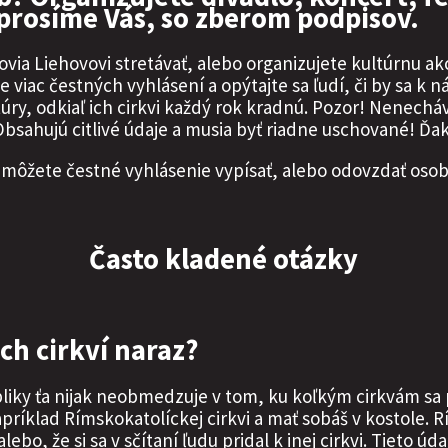
prosíme Vás, so zberom podpisov.
via Liehovovi stretávať, alebo organizujete kultúrnu ak
 viac čestných vyhlásení a opýtajte sa ľudí, či by sa k 
úry, odkiaľ ich cirkvi každý rok kradnú. Pozor! Nenechá
bsahujú citlivé údaje a musia byť riadne uschované! Ďa
môžete čestné vyhlásenie vypísať, alebo odovzdať oso
Často kladené otázky
h cirkví naraz?
ky ťa nijak neobmedzuje v tom, ku koľkým cirkvám sa p
ríklad Rímskokatolíckej cirkvi a mať sobáš v kostole. R
 alebo, že si sa v sčítaní ľudu pridal k inej cirkvi. Tieto 