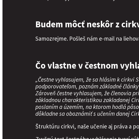
Budem môcť neskôr z cirkv
Samozrejme. Pošleš nám e-mail na lieho
Čo vlastne v čestnom vyh
„Čestne vyhlasujem, že sa hlásim k cirkvi 
podporovateľom, poznám základné články vie
Zároveň čestne vyhlasujem, že členovia p
základnou charakteristikou zakladanej Cirk
poslaním a územím, na ktorom hodlá pôsob
dôkladne sa oboznámiť s učením danej Ci
Štruktúru cirkvi, naše učenie aj práva a p