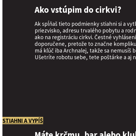
Ako vstúpim do cirkvi?
Ak spĺňaš tieto podmienky stiahni si a vy
priezvisko, adresu trvalého pobytu a rodn
ako na registráciu cirkvi. Čestné vyhláse
doporučene, pretože to značne komplikuje
má kľúč iba Archnalej, takže sa nemusíš b
Ušetríte robotu sebe, tete poštárke a aj 
STIAHNI A VYPÍŠ
Máte krčmu, bar alebo klub