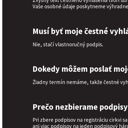
Zvyšný text čestného vyhlásenia tvorí sú
Vaše osobné údaje poskytneme výhradne le
Musí byť moje čestné vyhl
Nie, stačí vlastnoručný podpis.
Dokedy môžem poslať moje
Žiadny termín nemáme, takže čestné vyh
Prečo nezbierame podpisy
Pri zbere podpisov na registráciu cirkvi s
ani viac podpisov na jeden podpisový hár