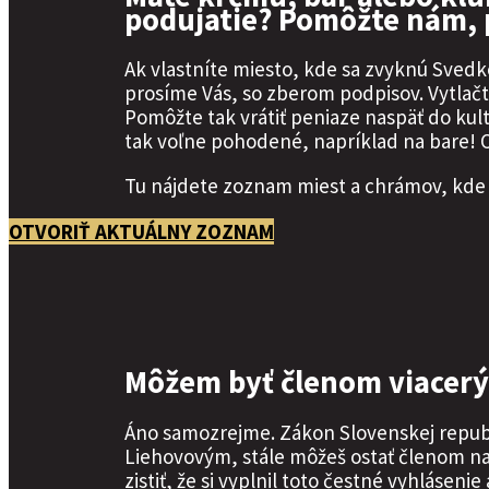
podujatie? Pomôžte nám, 
Ak vlastníte miesto, kde sa zvyknú Svedko
prosíme Vás, so zberom podpisov. Vytlačte
Pomôžte tak vrátiť peniaze naspäť do kult
tak voľne pohodené, napríklad na bare! O
Tu nájdete zoznam miest a chrámov, kde 
OTVORIŤ AKTUÁLNY ZOZNAM
Môžem byť členom viacerýc
Áno samozrejme. Zákon Slovenskej republi
Liehovovým, stále môžeš ostať členom nap
zistiť, že si vyplnil toto čestné vyhlásenie