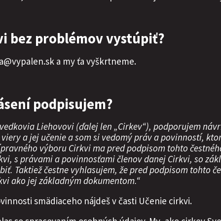
i bez problémov vystúpiť?
va@vypalen.sk a my ťa vyškrtneme.
lásení podpisujem?
Svedkovia Liehovovi (ďalej len „Cirkev“), podporujem návrh
ry a jej učenie a som si vedomý práv a povinností, ktoré 
rípravného výboru Cirkvi ma pred podpisom tohto čestnéh
vi, s právami a povinnosťami členov danej Cirkvi, so zák
iť. Taktiež čestne vyhlasujem, že pred podpisom tohto 
rkvi ako jej základným dokumentom.“
ovinnosti smädiaceho nájdeš v časti Učenie cirkvi.