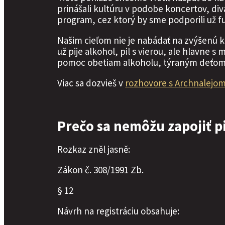
prinášali kultúru v podobe koncertov, div
program, cez ktorý by sme podporili už f
Našim cieľom nie je nabádať na zvýšenú 
už pije alkohol, pil s vierou, ale hlavne 
pomoc obetiam alkoholu, týraným deťom 
Viac sa dozvieš v
rozhovore s Archnalejom
Prečo sa nemôžu zapojiť pi
Rozkaz zněl jasně:
Zákon č. 308/1991 Zb.
§ 12
Návrh na registráciu obsahuje: