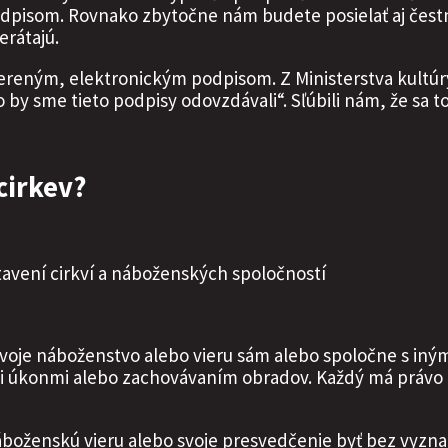
dpisom. Rovnako zbytočne nám budete posielať aj čestné
erátajú.
ereným, elektronickým podpisom. Z Ministerstva kultúry
by sme tieto podpisy odovzdávali“. Sľúbili nám, že sa to 
cirkev?
tavení cirkví a náboženských spoločností
svoje náboženstvo alebo vieru sám alebo spoločne s iný
úkonmi alebo zachovávaním obradov. Každý má právo z
náboženskú vieru alebo svoje presvedčenie byť bez vyzna