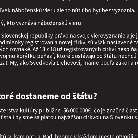
vek náboženskú vieru alebo nútiť ho byť bez vyznania.
ždý, kto vyznáva náboženskú vieru
lovenskej republiky právo na svoje vierovyznanie a je 
dmienky registrovania novej cirkvi sú však nastavené 
kých rovnaké. Až 13 z 18 už registrovaných cirkví nespĺň
k svojmu korýtku peňazí, ktoré dostávajú od štátu nechcú 
ať. My, ako Svedkovia Liehovovi, máme podľa zákona ro
toré dostaneme od štátu?
erstva kultúry približne 56 000 000€, čo je značná čiast
ť stali by sme sa piatou najväčšou cirkvou na Slovenku s
ltúry, kam patria. Radi by sme v každom meste otvorili