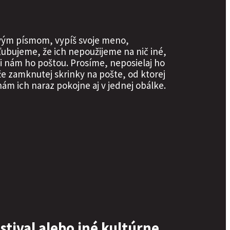
kovým písmom, vypíš svoje meno,
sľubujeme, že ich nepoužijeme na nič iné,
li nám ho poštou. Prosíme, neposielaj ho
že zamknutej skrinky na pošte, od ktorej
nám ich naraz pokojne aj v jednej obálke.
stival alebo iné kultúrne