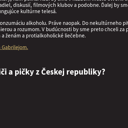
adiel, diskusií, filmových klubov a podobne. Ďalej by sme
ungujúce kultúrne telesá.
konzumáciu alkoholu. Práve naopak. Do nekultúrneho pit
s mierou a rozumom. V budúcnosti by sme preto chceli za 
a ženám a protialkoholické liečebne.
 Gabrilejom.
či a pičky z Českej republiky?