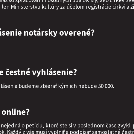
hlas so spracovaním osobných údajov. My, ako cirkev S
n Ministerstvu kultúry za účelom registrácie cirkvi a 
ásenie notársky overené?
 čestné vyhlásenie?
lásenia budeme zbierať kým ich nebude 50 000.
 online?
a nejedná o petíciu, ktoré ste si v poslednom čase zvykli
ok. Každý z vás musí vyplniť a podpísať samostatné čes