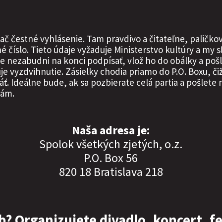
tlač čestné vyhlásenie. Tam pravdivo a čitateľne, palič
é číslo. Tieto údaje vyžaduje Ministerstvo kultúry a my 
nie nezabudni na konci podpísať, vlož ho do obálky a poš
 vyzdvihnutie. Zásielky chodia priamo do P.O. Boxu, či
áť. Ideálne bude, ak sa pozbierate celá partia a pošlete 
nám.
Naša adresa je:
Spolok všetkých zjetých, o.z.
P.O. Box 56
820 18 Bratislava 218
? Organizujete divadlo, koncert, fe