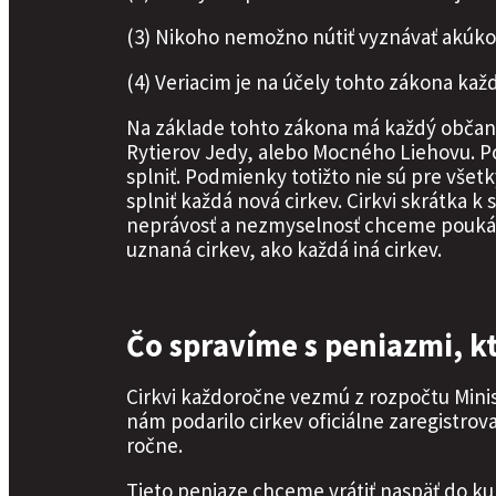
(3) Nikoho nemožno nútiť vyznávať akúkoľ
(4) Veriacim je na účely tohto zákona ka
Na základe tohto zákona má každý občan S
Rytierov Jedy, alebo Mocného Liehovu. Po
splniť. Podmienky totižto nie sú pre všet
splniť každá nová cirkev. Cirkvi skrátka 
neprávosť a nezmyselnosť chceme poukáz
uznaná cirkev, ako každá iná cirkev.
Čo spravíme s peniazmi, k
Cirkvi každoročne vezmú z rozpočtu Minist
nám podarilo cirkev oficiálne zaregistrova
ročne.
Tieto peniaze chceme vrátiť naspäť do ku