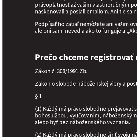
právoplatnosť až vašim vlastnoručným po
naskenovali a poslali emailom. Ani tie sa n
Podpísať ho zatiaľ nemôžete ani vašim ov
ale oni sami nevedia ako to funguje a „Ako 
Prečo chceme registrovať 
Zákon č. 308/1991 Zb.
Zákon o slobode náboženskej viery a pos
§ 1
(1) Každý má právo slobodne prejavovať 
bohoslužbou, vyučovaním, náboženskými 
alebo byť bez náboženského vyznania.
(2) Každý má právo slobodne šíriť svoju 