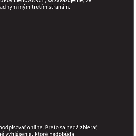
vedkov Liehovových, sa zaväzujeme, že
žiadnym iným tretím stranám.
 podpisovať online. Preto sa nedá zbierať
tné vyhlásenie, ktoré nadobúda