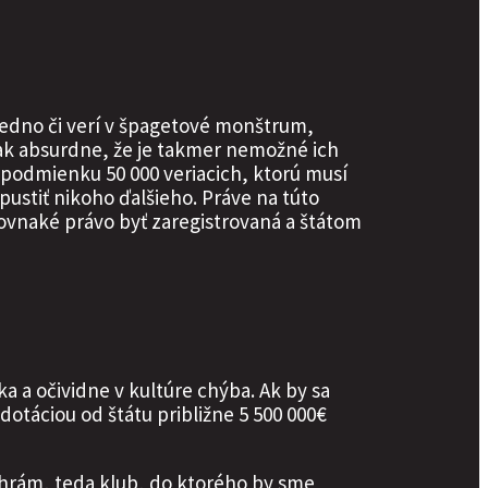
jedno či verí v špagetové monštrum,
tak absurdne, že je takmer nemožné ich
a podmienku 50 000 veriacich, ktorú musí
pustiť nikoho ďalšieho. Práve na túto
vnaké právo byť zaregistrovaná a štátom
ka a očividne v kultúre chýba. Ak by sa
 dotáciou od štátu približne 5 500 000€
 chrám, teda klub, do ktorého by sme