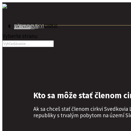
VSTÚPIŤ DO CIRKVI
UČENIE CIRKVI
BIBLEJA
POSOLSTVÁ
E-SHOP
KONTAKT
Vyberte stranu
Kto sa môže stať členom ci
Ak sa chceš stať členom cirkvi Svedkovia
republiky s trvalým pobytom na území Slo