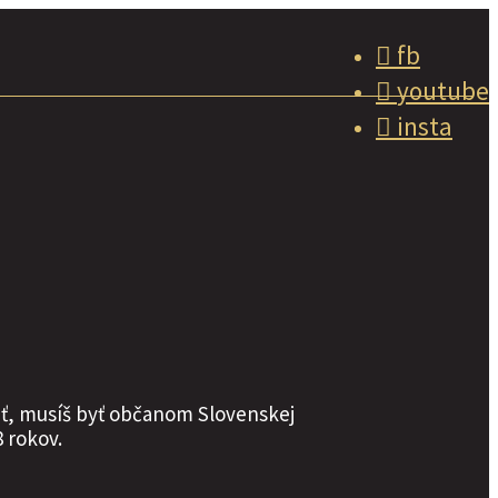
fb
youtube
insta
vať, musíš byť občanom Slovenskej
 rokov.