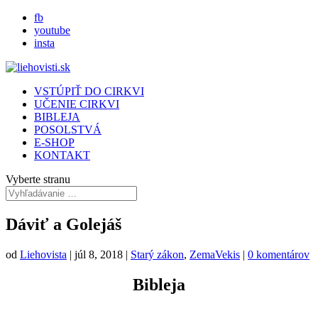
fb
youtube
insta
VSTÚPIŤ DO CIRKVI
UČENIE CIRKVI
BIBLEJA
POSOLSTVÁ
E-SHOP
KONTAKT
Vyberte stranu
Dáviť a Golejáš
od
Liehovista
|
júl 8, 2018
|
Starý zákon
,
ZemaVekis
|
0 komentárov
Bibleja