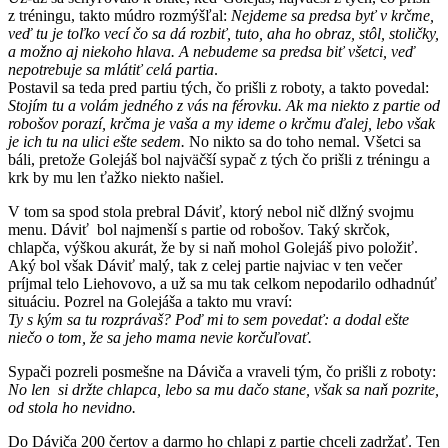
z tréningu, takto múdro rozmýšľal:
Nejdeme sa predsa byť v krčme,
veď tu je toľko vecí čo sa dá rozbiť, tuto, aha ho obraz, stôl, stoličky,
a možno aj niekoho hlava. A nebudeme sa predsa biť všetci, veď
nepotrebuje sa mlátiť celá partia
.
Postavil sa teda pred partiu tých, čo prišli z roboty, a takto povedal:
Stojím tu a volám jedného z vás na férovku. Ak ma niekto z partie od
robošov porazí, krčma je vaša a my ideme o krčmu ďalej, lebo však
je ich tu na ulici ešte sedem.
No nikto sa do toho nemal. Všetci sa
báli, pretože Golejáš bol najväčší sypač z tých čo prišli z tréningu a
krk by mu len ťažko niekto našiel.
V tom sa spod stola prebral Dáviť, ktorý nebol nič dlžný svojmu
menu. Dáviť bol najmenší s partie od robošov. Taký skrčok,
chlapča, výškou akurát, že by si naň mohol Golejáš pivo položiť.
Aký bol však Dáviť malý, tak z celej partie najviac v ten večer
príjmal telo Liehovovo, a už sa mu tak celkom nepodarilo odhadnúť
situáciu. Pozrel na Golejáša a takto mu vraví:
Ty s kým sa tu rozprávaš? Poď mi to sem povedať: a dodal ešte
niečo o tom, že sa jeho mama nevie korčuľovať.
Sypači pozreli posmešne na Dáviča a vraveli tým, čo prišli z roboty:
No len si držte chlapca, lebo sa mu dačo stane, však sa naň pozrite,
od stola ho nevidno.
Do Dáviča 200 čertov a darmo ho chlapi z partie chceli zadržať. Ten