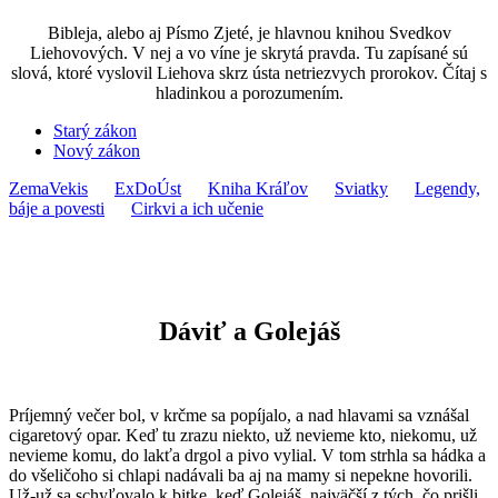
Bibleja, alebo aj Písmo Zjeté, je hlavnou knihou Svedkov
Liehovových. V nej a vo víne je skrytá pravda. Tu zapísané sú
slová, ktoré vyslovil Liehova skrz ústa netriezvych prorokov. Čítaj s
hladinkou a porozumením.
Starý zákon
Nový zákon
ZemaVekis
ExDoÚst
Kniha Kráľov
Sviatky
Legendy,
báje a povesti
Cirkvi a ich učenie
Dáviť a Golejáš
Príjemný večer bol, v krčme sa popíjalo, a nad hlavami sa vznášal
cigaretový opar. Keď tu zrazu niekto, už nevieme kto, niekomu, už
nevieme komu, do lakťa drgol a pivo vylial. V tom strhla sa hádka a
do všeličoho si chlapi nadávali ba aj na mamy si nepekne hovorili.
Už-už sa schyľovalo k bitke, keď Golejáš, najväčší z tých, čo prišli