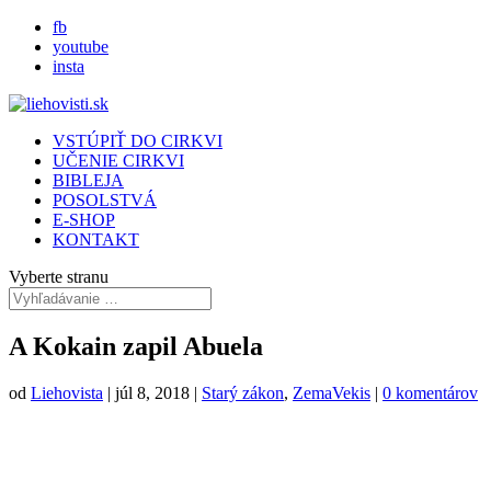
fb
youtube
insta
VSTÚPIŤ DO CIRKVI
UČENIE CIRKVI
BIBLEJA
POSOLSTVÁ
E-SHOP
KONTAKT
Vyberte stranu
A Kokain zapil Abuela
od
Liehovista
|
júl 8, 2018
|
Starý zákon
,
ZemaVekis
|
0 komentárov