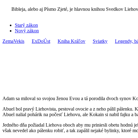
Bibleja, alebo aj Písmo Zjeté, je hlavnou knihou Svedkov Liehovo
Starý zákon
Nový zákon
ZemaVekis
ExDoÚst
Kniha Kráľov
Sviatky
Legendy, bá
Adam sa miloval so svojou ženou Evou a tá porodila dvoch synov Ko
Abuel bol pravý Liehovista, pestoval ovocie a z neho pálil pálenku. Kok
Abuel nalial pohárik na počesť Liehovu, ale Kokain si nabil fajku a ba
Jedného dňa požiadal Liehova oboch aby mu priniesli obetu hodnú jeho
však nevedel ako pálenku robiť, a tak zapálil nejaké bylinky, ktoré m