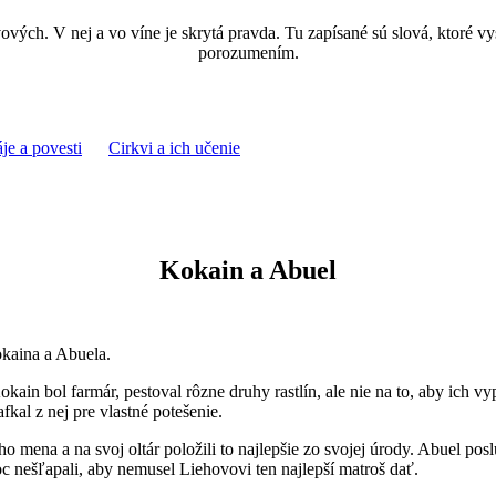
vých. V nej a vo víne je skrytá pravda. Tu zapísané sú slová, ktoré vys
porozumením.
je a povesti
Cirkvi a ich učenie
Kokain a Abuel
kaina a Abuela.
ain bol farmár, pestoval rôzne druhy rastlín, ale nie na to, aby ich vyp
fkal z nej pre vlastné potešenie.
 mena a na svoj oltár položili to najlepšie zo svojej úrody. Abuel pos
oc nešľapali, aby nemusel Liehovovi ten najlepší matroš dať.