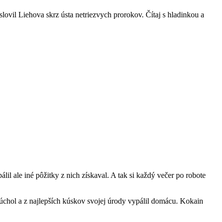
lovil Liehova skrz ústa netriezvych prorokov. Čítaj s hladinkou a
álil ale iné pôžitky z nich získaval. A tak si každý večer po robote
lúchol a z najlepších kúskov svojej úrody vypálil domácu. Kokain